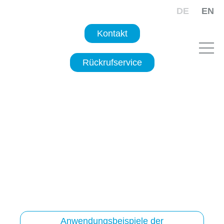
DE
EN
Kontakt
Rückrufservice
Empowering
motion.
Denn Bewegung ist Freiheit.
Anwendungsbeispiele der