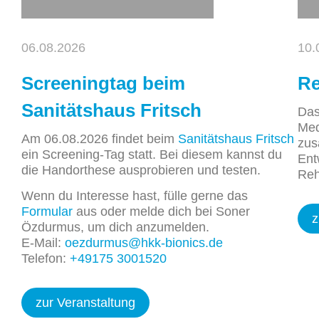
06.08.2026
10.
Screeningtag beim
Re
Sanitätshaus Fritsch
Das
Med
Am 06.08.2026 findet beim
Sanitätshaus Fritsch
zus
ein Screening-Tag statt. Bei diesem kannst du
Ent
die Handorthese ausprobieren und testen.
Reh
Wenn du Interesse hast, fülle gerne das
Formular
aus oder melde dich bei Soner
z
Özdurmus, um dich anzumelden.
E-Mail:
oezdurmus@hkk-bionics.de
Telefon:
+49
175 3001520
zur Veranstaltung