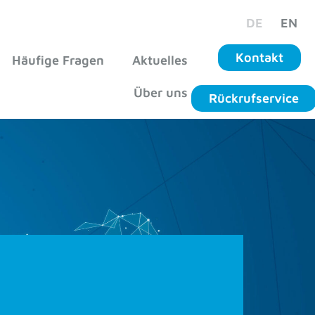
DE
EN
Kontakt
Häufige Fragen
Aktuelles
Über uns
Rückrufservice
ssive hand & passive
 passive hand & passive finger?
and und der exomotion
®
passive Finger
anik-Passteile zur Herstellung von