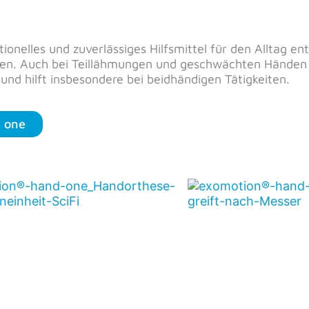
itten zum exomotion® Alltagsh
>>>