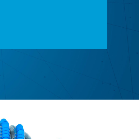
e werden ausschließlich an Fachbetriebe
ie vertrieben. Diese wiederum verwenden
thesen zu bauen. Oftmals werden die
Patienten zu versorgen, die lediglich
der Finger leiden.
xomotion® passive hand & passive
finger