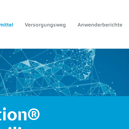
mittel
Versorgungsweg
Anwenderberichte
exomotion® pa
finger
Was sind die exomotion®
Die exomotion
®
passive h
sind mechanische Exomech