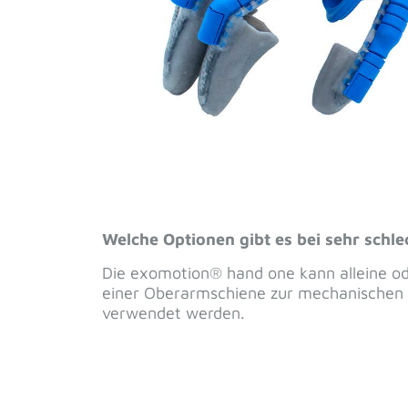
Telefonnummer
*
Ihre Nachricht an un
Ich habe die
Datensch
und bin mit der sach