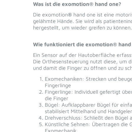
exomotion® passive hand im
Greifparcour
exom