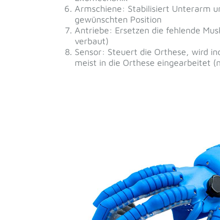
Kontaktfo
Name
*
Vorname
Postleitzahl
*
E-Mail
*