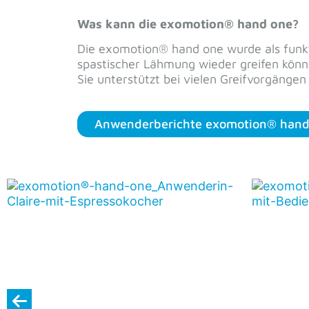
Absenden
In 5 Schr