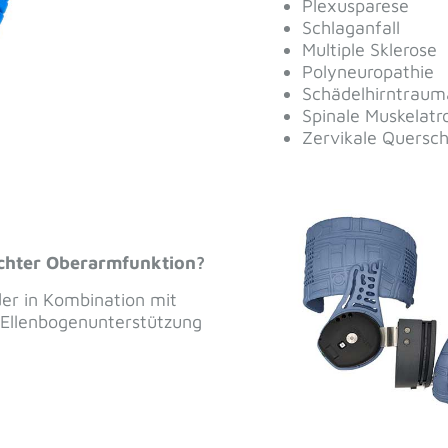
s
*
utzerklärung
, sowie die Hinweise zur Kontaktaufnahme auf 
gemäßen Nutzung der angegebenen Daten einverstanden.