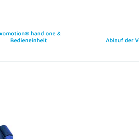
ser
Für klinisches
Inform
Fachpersonal
Verans
r
Aktuelles
Karrier
hopädie
Fortbildung für
Aktuel
ile für
Handtherapeuten
r
Kontak
Broschüre Ärzte und
hopädie
Therapeuten
Gebrauchsschulungskonzept
Häufige Fragen