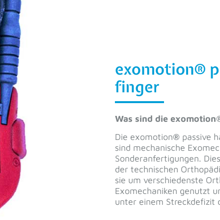
g beim Sanitätshaus Fritsch - 06.08.2026
Rückrufservice
Ich bin
*
Betroffene*r
Sanitätshaus
Arzt oder Therapeut
Sonstiges
Name
*