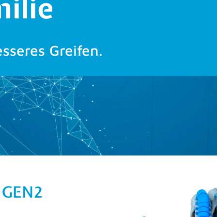
Sonderanfertigungen. Dies
der technischen Orthopäd
sie um verschiedenste Or
Exomechaniken genutzt um 
unter einem Streckdefizit 
Anwenderberichte e