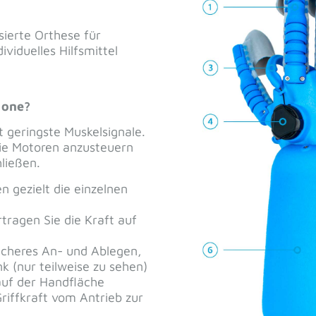
Anwender Elias m
otion® passive hand weiß
DJ 