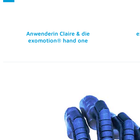
Für Betroffene und
Für Sanitätshäu
Angehörige
Broschüre für
Fachbetriebe de
Versorgungspartner finden
technischen Ort
Häufige Fragen von
Broschüre Passte
Patienten
Fachbetriebe de
Broschüre für Patienten
technischen Ort
Handtherapeut finden
Häufige Fragen