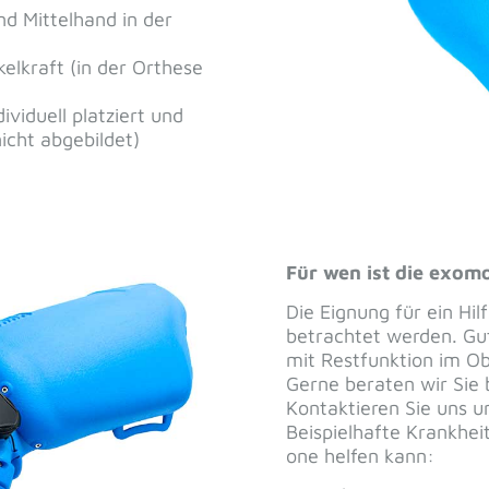
rmular
Nachname