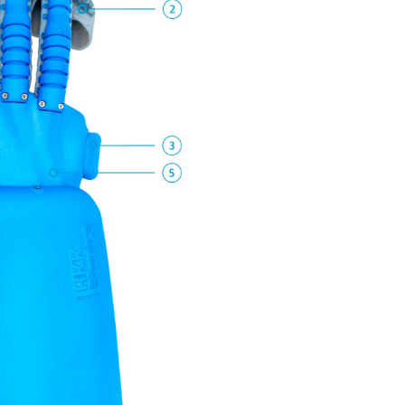
it Handorthese am
Pult
exomotion® passive hand