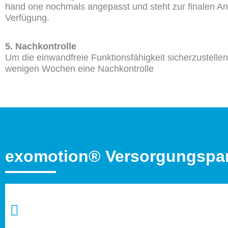
hand one nochmals angepasst und steht zur finalen A
Verfügung.
5. Nachkontrolle
Um die einwandfreie Funktionsfähigkeit sicherzustellen
wenigen Wochen eine Nachkontrolle
exomotion® Versorgungspar