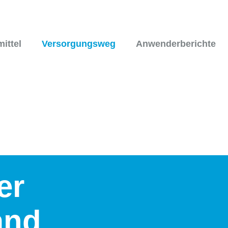
mittel
Versorgungsweg
Anwenderberichte
er
and