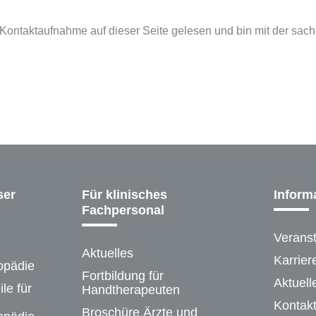
r Kontaktaufnahme auf dieser Seite gelesen und bin mit der s
ser
Für klinisches
Inform
Fachpersonal
Verans
Aktuelles
Karrier
opädie
Fortbildung für
Aktuell
le für
Handtherapeuten
Kontak
Broschüre Ärzte und