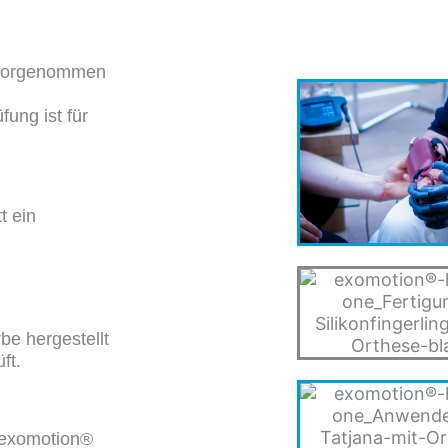
 vorgenommen
ung ist für
t ein
e hergestellt
ft.
e exomotion®