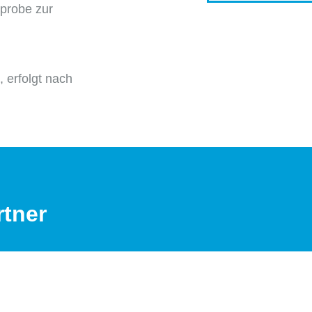
nprobe zur
, erfolgt nach
tner