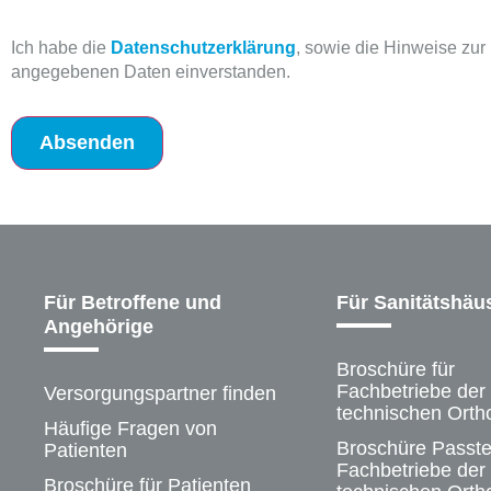
Worum es?
Postleitzahl
Ich habe die
Datenschutzerklärung
, sowie die Hinweise zu
angegebenen Daten einverstanden.
Absenden
Für Betroffene und
Für Sanitätshäu
Angehörige
Broschüre für
Fachbetriebe der
Versorgungspartner finden
technischen Orth
Häufige Fragen von
Broschüre Passtei
Patienten
Fachbetriebe der
Broschüre für Patienten