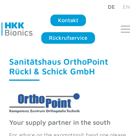
DE
EN
Kontakt
Rückrufservice
Sanitätshaus OrthoPoint
Rückl & Schick GmbH
Your supply partner in the south
For advice on the exomotion® hand one please