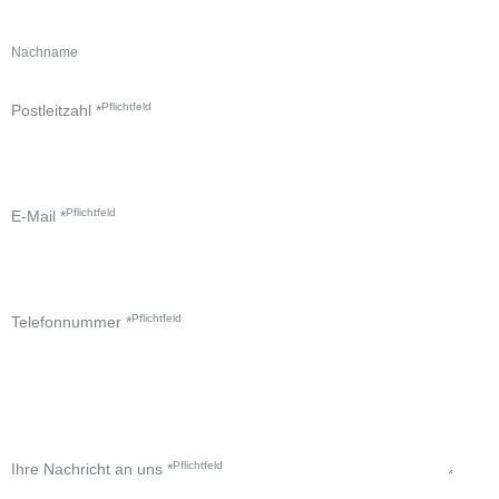
Nachname
Postleitzahl
*
a
n
E-Mail
*
N
a
c
h
ri
c
ht
Telefonnummer
*
E
-
M
ai
l
Ihre Nachricht an uns
*