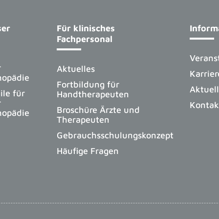
ser
Für klinisches
Inform
Fachpersonal
Verans
r
Aktuelles
Karrier
hopädie
Fortbildung für
Aktuel
ile für
Handtherapeuten
r
Kontak
Broschüre Ärzte und
hopädie
Therapeuten
Gebrauchsschulungskonzept
Häufige Fragen